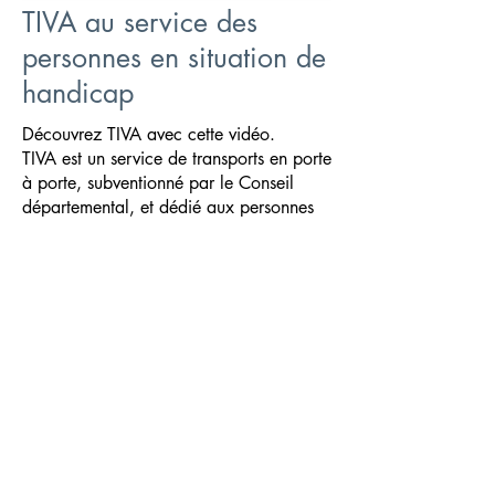
TIVA au service des
personnes en situation de
handicap
Découvrez TIVA avec cette vidéo.
TIVA est un service de transports en porte
à porte, subventionné par le Conseil
départemental, et dédié aux personnes
en situation de handicap, résidant dans
l'Oise, sous certaines conditions.
PLAQUETTE TIVA
Mon compte
Réservez vos prochaines courses
Annulez ou modifiez vos courses
déjà réservées
Affichez vos réservations passées et