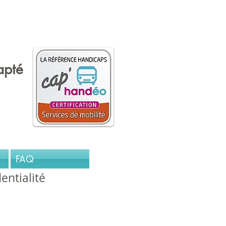
andicap de l'Oise
apté
FAQ
entialité