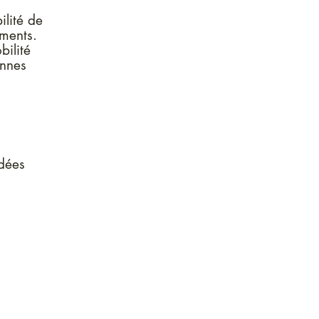
ilité de
ements.
bilité
onnes
ndées