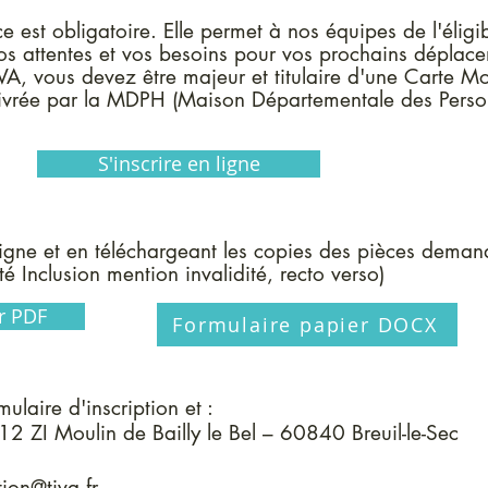
ce est obligatoire. Elle permet à nos équipes de l'éligib
os attentes et vos besoins pour vos prochains déplac
IVA, vous devez être majeur et titulaire d'une Carte Mo
délivrée par la MDPH (Maison Départementale des Pers
S'inscrire en ligne
 ligne et en téléchargeant les copies des pièces dema
té Inclusion mention invalidité, recto verso)
r PDF
Formulaire papier DOCX
laire d'inscription et :
12 ZI Moulin de Bailly le Bel – 60840 Breuil-le-Sec
tion@tiva.fr