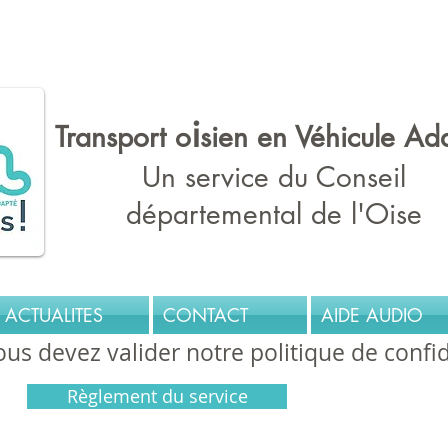
fr : le site du service de transport des personnes en situation de h
i
Transport o
sien en Véhicule Ad
Un service du Conseil
départemental de l'Oise
ACTUALITES
CONTACT
AIDE AUDIO
ous devez valider notre politique de confid
Règlement du service