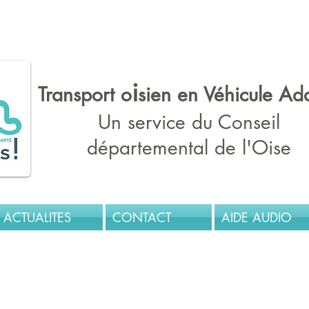
fr : le site du service de transport des personnes en situation de h
i
Transport o
sien en Véhicule Ad
Un service du Conseil
départemental de l'Oise
ACTUALITES
CONTACT
AIDE AUDIO