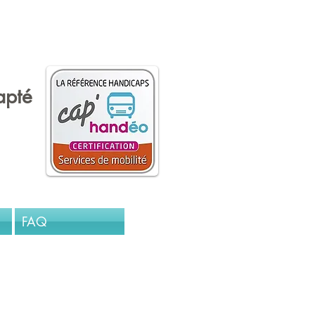
andicap de l'Oise
apté
FAQ